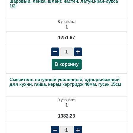
шаровый, лейка, шланг, настен, латун.кран-букса
1/2"
В упаковке
1
1251.97
−
+
В корзину
Смеситель латунный усиленный, однорычажный
для кухни, гайка, керам картридж 40мм, гусак 15см
В упаковке
1
1382.23
−
+